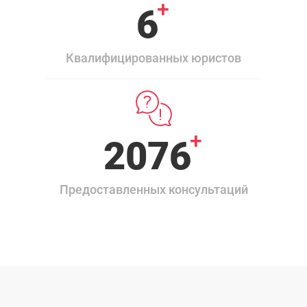
+
6
Квалифицированных юристов
+
2350
Предоставленных консультаций