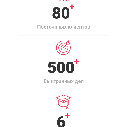
+
80
Постоянных клиентов
+
500
Выигранных дел
+
6